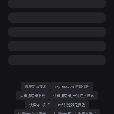
快橙加密技术
expressvpn 搭建代理
火橙加速器下载
快橙加速器_一键连接世界
快橙vpn安卓
e站加速器免费版
快橙vpn怎么更新
快橙vpn客户端各平台测试