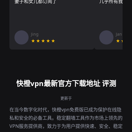
妻子和女儿都订阅了
几乎所有我需
Jing
Jan V
★★★★★
★★★
快橙vpn最新官方下载地址 评测
更新于
在当今数字化时代，快橙vpn免费版已成为保护在线隐
私和安全的必备工具。稳定翻墙工具作为市场上领先的
VPN服务提供商，致力于为用户提供快速、安全、稳定