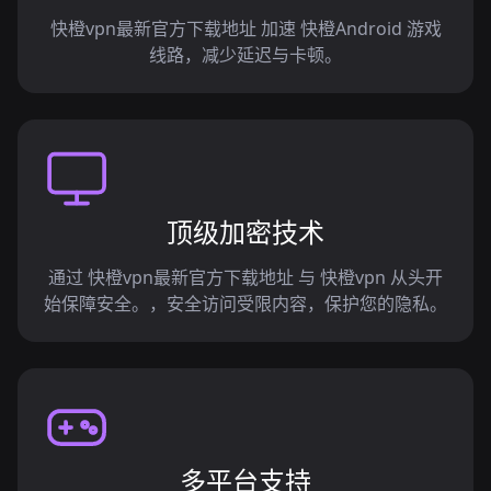
快橙vpn最新官方下载地址 加速 快橙Android 游戏
线路，减少延迟与卡顿。
顶级加密技术
通过 快橙vpn最新官方下载地址 与 快橙vpn 从头开
始保障安全。，安全访问受限内容，保护您的隐私。
多平台支持