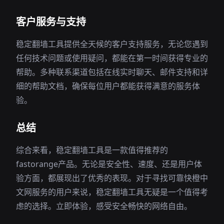
客户服务与支持
稳定翻墙工具提供全天候的客户支持服务，无论您遇到
任何技术问题或使用疑问，都能在第一时间获得专业的
帮助。多种联系渠道包括在线实时聊天、邮件支持和详
细的帮助文档，确保每位用户都能获得满意的服务体
验。
总结
综合来看，稳定翻墙工具是一款值得推荐的
fastorange产品。无论是安全性、速度、还是用户体
验方面，都展现出了优秀的表现。对于寻找可靠快橙中
文网服务的用户来说，稳定翻墙工具无疑是一个值得考
虑的选择。立即体验，感受安全畅快的网络自由。